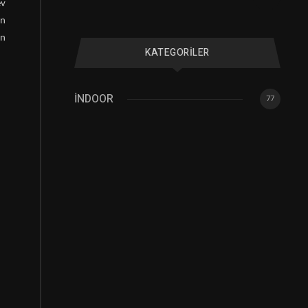
ev
en
ın
KATEGORILER
İNDOOR
77