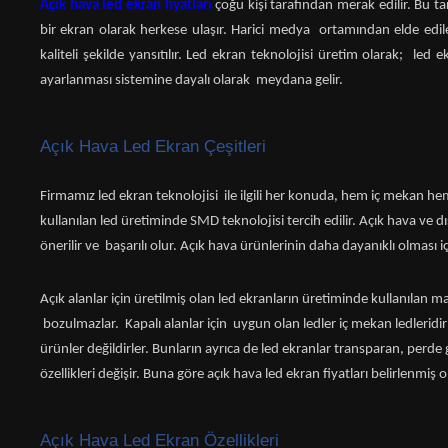
Açık hava led ekran fiyatları
çoğu kişi tarafından merak edilir. Bu t
bir ekran olarak herkese ulaşır. Harici medya ortamından elde edile
kaliteli şekilde yansıtılır. Led ekran teknolojisi üretim olarak; led 
ayarlanması sistemine dayalı olarak meydana gelir.
Açık Hava Led Ekran Çeşitleri
Firmamız led ekran teknolojisi ile ilgili her konuda, hem iç mekan hem 
kullanılan led üretiminde SMD teknolojisi tercih edilir. Açık hava ve d
önerilir ve başarılı olur. Açık hava ürünlerinin daha dayanıklı olması 
Açık alanlar için üretilmiş olan led ekranların üretiminde kullanılan 
bozulmazlar. Kapalı alanlar için uygun olan ledler iç mekan ledleridir 
ürünler değildirler. Bunların ayrıca de led ekranlar transparan, perde g
özellikleri değişir. Buna göre açık hava led ekran fiyatları belirlenmiş o
Açık Hava Led Ekran Özellikleri