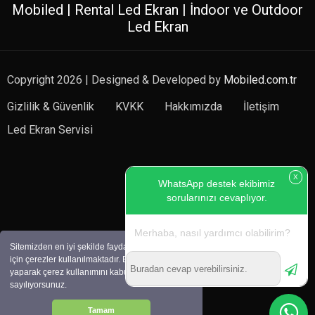
Mobiled | Rental Led Ekran | İndoor ve Outdoor
Led Ekran
Copyright 2026 | Designed & Developed by
Mobiled.com.tr
Gizlilik & Güvenlik
KVKK
Hakkımızda
İletişim
Led Ekran Servisi
X
WhatsApp destek ekibimiz
sorularınızı cevaplıyor.
Merhaba, nasıl yardımcı olabilirim?
Sitemizden en iyi şekilde faydalanabilmeniz
için çerezler kullanılmaktadır. Bu siteye giriş
yaparak çerez kullanımını kabul etmiş
sayılıyorsunuz.
0532 254 35 30
Tamam