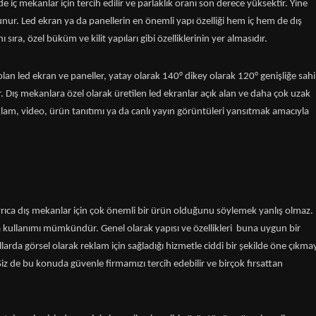
 iç mekanlar için tercih edilir ve parlaklık oranı son derece yüksektir. Yine
unur. Led ekran ya da panellerin en önemli yapı özelliği hem iç hem de dış
a, özel büküm ve kilit yapıları gibi özelliklerinin yer almasıdır.
olan led ekran ve paneller, yatay olarak 140° dikey olarak 120° genişliğe sah
r. Dış mekanlara özel olarak üretilen led ekranlar açık alan ve daha çok uzak
lam, video, ürün tanıtımı ya da canlı yayın görüntüleri yansıtmak amacıyla
r. Ayrıca dış mekanlar için çok önemli bir ürün olduğunu söylemek yanlış olmaz.
kullanımı mümkündür. Genel olarak yapısı ve özellikleri buna uygun bir
llarda görsel olarak reklam için sağladığı hizmetle ciddi bir şekilde öne çıkma
iz de bu konuda güvenle firmamızı tercih edebilir ve birçok fırsattan