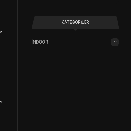
KATEGORILER
ip
İNDOOR
77
yı