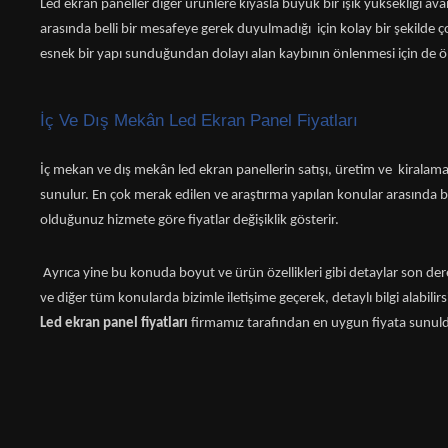
Led ekran paneller diğer ürünlere kıyasla büyük bir ışık yüksekliği av
arasında belli bir mesafeye gerek duyulmadığı için kolay bir şekilde 
esnek bir yapı sunduğundan dolayı alan kaybının önlenmesi için de ön
İç Ve Dış Mekân Led Ekran Panel Fiyatları
İç mekan ve dış mekân led ekran panellerin satışı, üretim ve kiralama
sunulur. En çok merak edilen ve araştırma yapılan konular arasında b
olduğunuz hizmete göre fiyatlar değişiklik gösterir.
Ayrıca yine bu konuda boyut ve ürün özellikleri gibi detaylar son der
ve diğer tüm konularda bizimle iletişime geçerek, detaylı bilgi alabil
Led
ekran panel fiyatları
firmamız tarafından en uygun fiyata sunulduğ