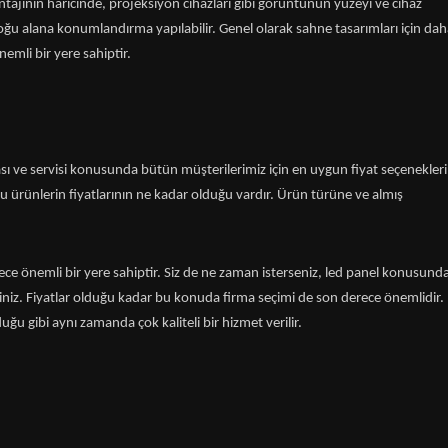
antajının haricinde, projeksiyon cihazları gibi görüntünün yüzeyi ve cihaz
çoğu alana konumlandırma yapılabilir. Genel olarak sahne tasarımları için da
emli bir yere sahiptir.
sı ve servisi konusunda bütün müşterilerimiz için en uygun fiyat seçenekleri
u ürünlerin fiyatlarının ne kadar olduğu vardır. Ürün türüne ve almış
ece önemli bir yere sahiptir. Siz de ne zaman isterseniz, led panel konusund
irsiniz. Fiyatlar olduğu kadar bu konuda firma seçimi de son derece önemlidir.
u gibi aynı zamanda çok kaliteli bir hizmet verilir.