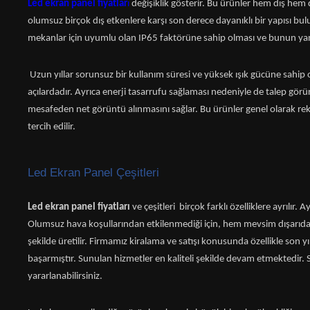
Led ekran panel fiyatlar
ı
değişiklik gösterir. Bu ürünler hem dış hem de
olumsuz birçok dış etkenlere karşı son derece dayanıklı bir yapısı bul
mekanlar için uyumlu olan IP65 faktörüne sahip olması ve bunun yanı sır
Uzun yıllar sorunsuz bir kullanım süresi ve yüksek ışık gücüne sahip 
açılardadır. Ayrıca enerji tasarrufu sağlaması nedeniyle de talep görü
mesafeden net görüntü alınmasını sağlar. Bu ürünler genel olarak rek
tercih edilir.
Led Ekran Panel Çeşitleri
Led ekran panel fiyatları
ve çeşitleri birçok farklı özelliklere ayrılı
Olumsuz hava koşullarından etkilenmediği için, hem mevsim dışarıda 
şekilde üretilir. Firmamız kiralama ve satışı konusunda özellikle son yı
başarmıştır. Sunulan hizmetler en kaliteli şekilde devam etmektedir. S
yararlanabilirsiniz.