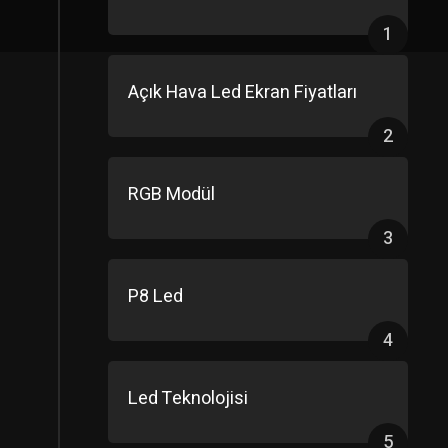
1
Açık Hava Led Ekran Fiyatları
2
RGB Modül
3
P8 Led
4
Led Teknolojisi
5