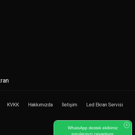
kran
KVKK
Hakkımızda
İletişim
Led Ekran Servisi
X
WhatsApp destek ekibimiz
sorularınızı cevaplıyor.