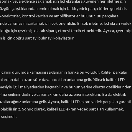
apmak veya eğlence sağlamak için led ekranlara güvenen her işletme için
 düzgün çalıştıklarından emin olmak için farklı yedek parça türleri gerektirir.
konektörler, kontrol kartları ve amplifikatörler bulunur. Bu parçalara
nde çalışmasını sağlamak için çok önemlidir. Birçok işletme, led ekran yedek
duğu için çevrimiçi olarak sipariş etmeyi tercih etmektedir. Ayrıca, çevrimiçi
 için doğru parçayı bulmayı kolaylaştırır.
 çalışır durumda kalmasını sağlamanın harika bir yoludur. Kaliteli parçalar
rçalardan daha uzun süre dayanacakları anlamına gelir. Yüksek kaliteli LED
mesiyle ilgili maliyetlerden kaçınabilir ve bunun yerine cihazın özelliklerinden
lma eğilimindedir ve çalışmak için daha az enerji gerektirir. Bu da elektrik
altacağınız anlamına gelir. Ayrıca, kaliteli LED ekran yedek parçaları garanti
n olabilirsiniz. Sonuç olarak, kaliteli LED ekran yedek parçaları kullanmak,
r seçimdir.