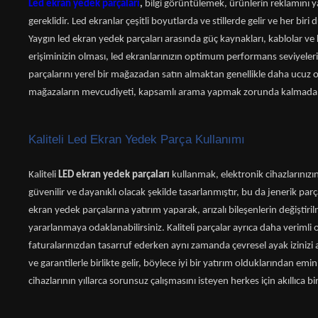
Led ekran yedek parçaları
,
bilgi görüntülemek, ürünlerin reklamını y
gereklidir. Led ekranlar çeşitli boyutlarda ve stillerde gelir ve her biri
Yaygın led ekran yedek parçaları arasında güç kaynakları, kablolar ve 
erişiminizin olması, led ekranlarınızın optimum performans seviyeleri
parçalarını yerel bir mağazadan satın almaktan genellikle daha ucuz ol
mağazaların mevcudiyeti, kapsamlı arama yapmak zorunda kalmadan iş
Kaliteli Led Ekran Yedek Parça Kullanımı
Kaliteli
LED ekran yedek parçaları
kullanmak, elektronik cihazlarınızın
güvenilir ve dayanıklı olacak şekilde tasarlanmıştır, bu da jenerik pa
ekran yedek parçalarına yatırım yaparak, arızalı bileşenlerin değiştiril
yararlanmaya odaklanabilirsiniz. Kaliteli parçalar ayrıca daha verimli o
faturalarınızdan tasarruf ederken aynı zamanda çevresel ayak izinizi az
ve garantilerle birlikte gelir, böylece iyi bir yatırım olduklarından emi
cihazlarının yıllarca sorunsuz çalışmasını isteyen herkes için akıllıca bi