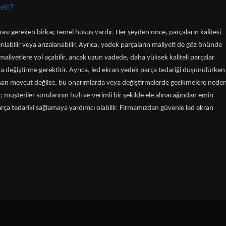
eli?
sı gereken birkaç temel husus vardır. Her şeyden önce, parçaların kalitesi
rılabilir veya arızalanabilir. Ayrıca, yedek parçaların maliyeti de göz önünde
aliyetlere yol açabilir, ancak uzun vadede, daha yüksek kaliteli parçalar
 değiştirme gerektirir. Ayrıca, led ekran yedek parça tedariği düşünülürken
er zaman mevcut değilse, bu onarımlarda veya değiştirmelerde gecikmelere nede
; müşteriler sorularının hızlı ve verimli bir şekilde ele alınacağından emin
parça tedariki sağlamaya yardımcı olabilir. Firmamızdan güvenle led ekran