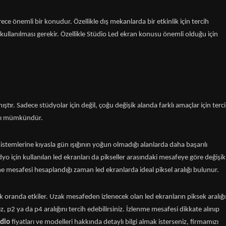
ce önemli bir konudur. Özellikle dış mekanlarda bir etkinlik için tercih
 kullanılması gerekir. Özellikle Stüdio Led ekran konusu önemli olduğu için
tır. Sadece stüdyolar için değil, çoğu değişik alanda farklı amaçlar için terc
ımı mümkündür.
sistemlerine kıyasla gün ışığının yoğun olmadığı alanlarda daha başarılı
yo için kullanılan led ekranları da pikseller arasındaki mesafeye göre değişik
e mesafesi hesaplandığı zaman led ekranlarda ideal piksel aralığı bulunur.
 oranda etkiler. Uzak mesafeden izlenecek olan led ekranların piksek aralığı
, p2 ya da p4 aralığını tercih edebilirsiniz. İzlenme mesafesi dikkate alınıp
udio
fiyatları ve modelleri hakkında detaylı bilgi almak isterseniz, firmamızı