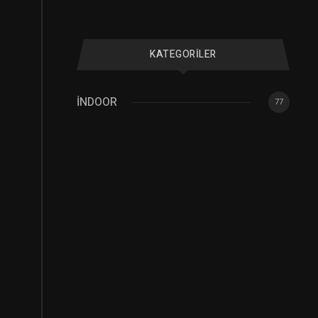
d
KATEGORILER
İNDOOR
77