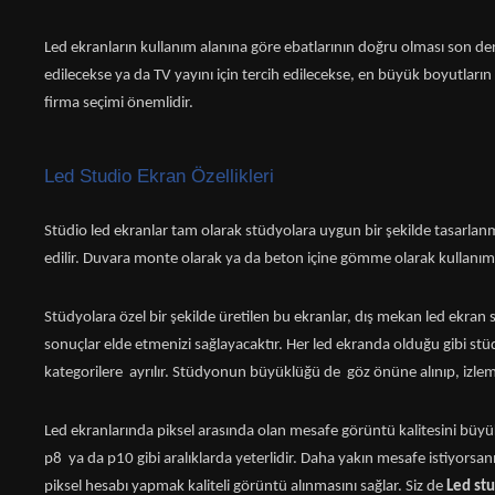
Led ekranların kullanım alanına göre ebatlarının doğru olması son dere
edilecekse ya da TV yayını için tercih edilecekse, en büyük boyutların
firma seçimi önemlidir.
Led Studio Ekran Özellikleri
Stüdio led ekranlar tam olarak stüdyolara uygun bir şekilde tasarlanmış
edilir. Duvara monte olarak ya da beton içine gömme olarak kullan
Stüdyolara özel bir şekilde üretilen bu ekranlar, dış mekan led ekran 
sonuçlar elde etmenizi sağlayacaktır. Her led ekranda olduğu gibi stüd
kategorilere ayrılır. Stüdyonun büyüklüğü de göz önüne alınıp, izlem
Led ekranlarında piksel arasında olan mesafe görüntü kalitesini büyük
p8 ya da p10 gibi aralıklarda yeterlidir. Daha yakın mesafe istiyorsanız
piksel hesabı yapmak kaliteli görüntü alınmasını sağlar. Siz de
Led st