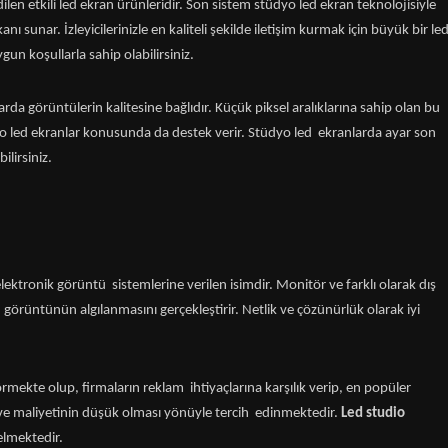
ilen etkili led ekran ürünleridir. Son sistem stüdyo led ekran teknolojisiyle
ı sunar. İzleyicilerinizle en kaliteli şekilde iletişim kurmak için büyük bir le
ygun koşullarla sahip olabilirsiniz.
da görüntülerin kalitesine bağlıdır. Küçük piksel aralıklarına sahip olan bu
dyo led ekranlar konusunda da destek verir. Stüdyo led ekranlarda ayar son
ilirsiniz.
lektronik görüntü sistemlerine verilen isimdir. Monitör ve farklı olarak dış
görüntünün algılanmasını gerçekleştirir. Netlik ve çözünürlük olarak iyi
mekte olup, firmaların reklam ihtiyaçlarına karşılık verip, en popüler
 ve maliyetinin düşük olması yönüyle tercih edinmektedir.
Led studio
elmektedir.