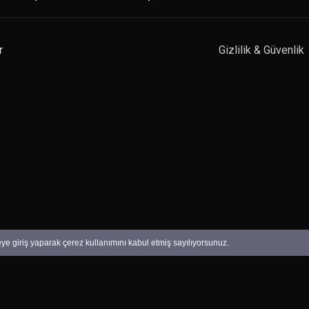
r
Gizlilik & Güvenlik
teye giriş yaparak çerez kullanımını kabul etmiş sayılıyorsunuz.