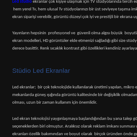
Led studio
ekranlar çok kişiye ulaşmak için TV stüdyolarında tercih ed
hem yerel Tv, hem ulusal Tv stüdyolarınızı bir üst seviyeye taşıma imkan
ekran siparişi verebilir, görüntü düzeyi çok iyi ve prestijli bir ekrana u
Yayınların hepsinin profesyonel ve güvenli olma algısı büyük boyutlar
ekran modelleri, HD görüntüler elde etmenizi sağladığı gibi size stü
derece basittir. Renk sıcaklık kontrast gibi özellikleri kendiniz ayarlayab
Stüdio Led Ekranlar
Led ekranlar; bir çok teknolojide kullanılarak üretimi yapılan, mikro e
mekanlarda güneş ışığında görüntü kalitesinde bir değişiklik olmadan 
olması, uzun bir zaman kullanım için önemlidir.
Led ekran teknolojisi yaygınlaşmaya başlandığından bu yana talep gör
seçeneklerden biri olmuştur. Aralıksız olarak reklam imkanı sunması
ekranları özellik bakımından ve boyut olarak birçok üründen önde g