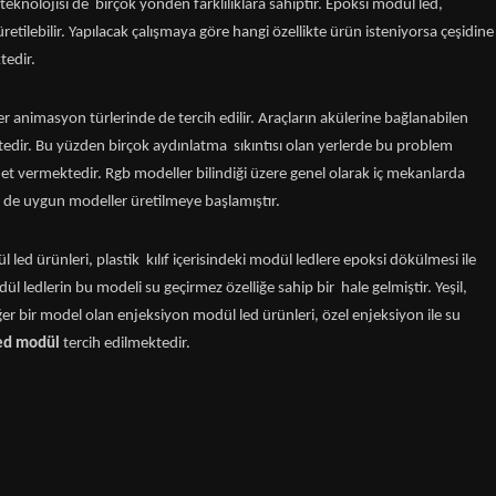
d teknolojisi de birçok yönden farklılıklara sahiptir. Epoksi modül led,
retilebilir. Yapılacak çalışmaya göre hangi özellikte ürün isteniyorsa çeşidine
tedir.
r animasyon türlerinde de tercih edilir. Araçların akülerine bağlanabilen
tedir. Bu yüzden birçok aydınlatma sıkıntısı olan yerlerde bu problem
vermektedir. Rgb modeller bilindiği üzere genel olarak iç mekanlarda
için de uygun modeller üretilmeye başlamıştır.
led ürünleri, plastik kılıf içerisindeki modül ledlere epoksi dökülmesi ile
ül ledlerin bu modeli su geçirmez özelliğe sahip bir hale gelmiştir. Yeşil,
iğer bir model olan enjeksiyon modül led ürünleri, özel enjeksiyon ile su
led modül
tercih edilmektedir.