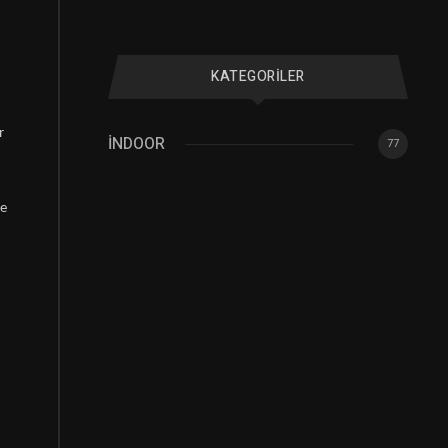
KATEGORILER
r
İNDOOR
77
de