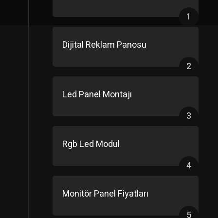
1
Dijital Reklam Panosu
2
Led Panel Montajı
3
Rgb Led Modül
4
Monitör Panel Fiyatları
5