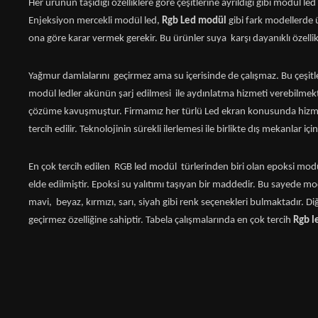
Her ürünün taşıdığı özelliklere göre çeşitlerine ayrıldığı gibi modül le
Enjeksiyon mercekli modül led,
Rgb Led modül
gibi fark modellerde ü
ona göre karar vermek gerekir. Bu ürünler suya karşı dayanıklı özellik
Yağmur damlalarını geçirmez ama su içerisinde de çalışmaz. Bu çeşitle
modül ledler akünün şarj edilmesi ile aydınlatma hizmeti verebilmek
çözüme kavuşmuştur. Firmamız her türlü Led ekran konusunda hizmet 
tercih edilir. Teknolojinin sürekli ilerlemesi ile birlikte dış mekanlar 
En çok tercih edilen RGB led modül türlerinden biri olan epoksi modül 
elde edilmiştir. Epoksi su yalıtımı taşıyan bir maddedir. Bu sayede mod
mavi, beyaz, kırmızı, sarı, siyah gibi renk seçenekleri bulmaktadır. D
geçirmez özelliğine sahiptir. Tabela çalışmalarında en çok tercih
Rgb 