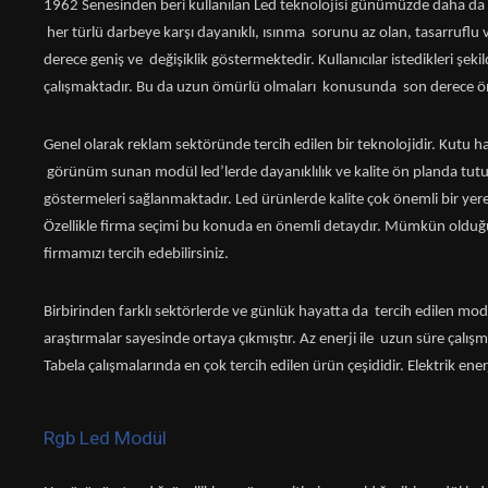
1962 Senesinden beri kullanılan Led teknolojisi günümüzde daha da sık
her türlü darbeye karşı dayanıklı, ısınma sorunu az olan, tasarruflu ve
derece geniş ve değişiklik göstermektedir. Kullanıcılar istedikleri şek
çalışmaktadır. Bu da uzun ömürlü olmaları konusunda son derece ön
Genel olarak reklam sektöründe tercih edilen bir teknolojidir. Kutu h
görünüm sunan modül led’lerde dayanıklılık ve kalite ön planda tutu
göstermeleri sağlanmaktadır. Led ürünlerde kalite çok önemli bir yere
Özellikle firma seçimi bu konuda en önemli detaydır. Mümkün olduğunc
firmamızı tercih edebilirsiniz.
Birbirinden farklı sektörlerde ve günlük hayatta da tercih edilen modell
araştırmalar sayesinde ortaya çıkmıştır. Az enerji ile uzun süre çalışma
Tabela çalışmalarında en çok tercih edilen ürün çeşididir. Elektrik en
Rgb Led Modül