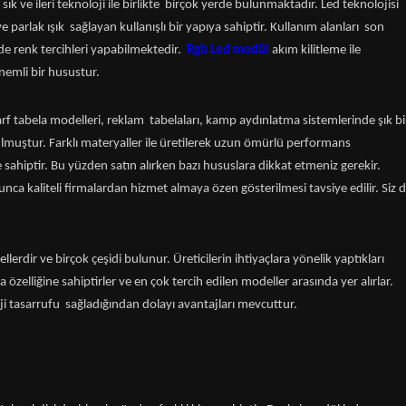
 ve ileri teknoloji ile birlikte birçok yerde bulunmaktadır. Led teknolojisi
 parlak ışık sağlayan kullanışlı bir yapıya sahiptir. Kullanım alanları son
ilde renk tercihleri yapabilmektedir.
Rgb Led modül
akım kilitleme ile
emli bir husustur.
arf tabela modelleri, reklam tabelaları, kamp aydınlatma sistemlerinde şık bi
lmuştur. Farklı materyaller ile üretilerek uzun ömürlü performans
 sahiptir. Bu yüzden satın alırken bazı hususlara dikkat etmeniz gerekir.
a kaliteli firmalardan hizmet almaya özen gösterilmesi tavsiye edilir. Siz 
erdir ve birçok çeşidi bulunur. Üreticilerin ihtiyaçlara yönelik yaptıkları
 özelliğine sahiptirler ve en çok tercih edilen modeller arasında yer alırlar.
erji tasarrufu sağladığından dolayı avantajları mevcuttur.